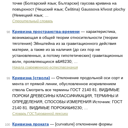
точке (Болгарский язык; Български) гаусова кривина на
повърхност (Чешский язык; Čeština) Gaussova křivost plochy
(Немецкий язык; …
Строительный словарь
Кривизна пространства-времени
— характеристика,
98
возникающая в общей теории относительности (теории
тяготения) Эйнштейна из за гравитационного действия
материи, а также из за наличия (до сих пор не
установленных, а потому гипотетических) гравитационных
волн, проявляющихся в&#8230; …
Начала современного естествознания
Кривизна (ствола)
— Отклонение продольной оси сорт и
99
мента от прямой линии, обусловленное искривлением
ствола Смотреть все термины ГОСТ 2140 81. ВИДИМЫЕ
ПОРОКИ ДРЕВЕСИНЫ КЛАССИФИКАЦИЯ, ТЕРМИНЫ И
ОПРЕДЕЛЕНИЯ, СПОСОБЫ ИЗМЕРЕНИЯ Источник: ГОСТ
2140 81. ВИДИМЫЕ ПОРОКИ&#8230; …
Словарь ГОСТированной лексики
Кривизна проката
— [curvature] отклонение формы
100