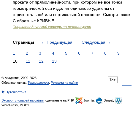
проката от прямолинейности, при котором не все точки
геометрической оси изделия одинаково удалены от
горизонтальной или вертикальной плоскости. Смотри также:
С образные КРИВЫЕ …
Энциклопедический словарь по металлургии
Страницы
←
Предыдущая
Следующая
→
1
2
3
4
5
6
7
8
9
10
11
12
13
© Академик, 2000-2026
18+
Обратная связь:
Техподдержка
,
Реклама на сайте
👣 Путешествия
Экспорт словарей на сайты
, сделанные на PHP,
Joomla,
Drupal,
WordPress, MODx.