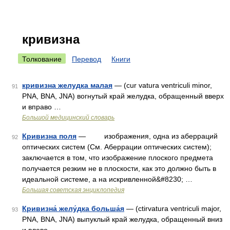
кривизна
Толкование
Перевод
Книги
кривизна желудка малая
— (cur vatura ventriculi minor,
91
PNA, BNA, JNA) вогнутый край желудка, обращенный вверх
и вправо …
Большой медицинский словарь
Кривизна поля
— изображения, одна из аберраций
92
оптических систем (См. Аберрации оптических систем);
заключается в том, что изображение плоского предмета
получается резким не в плоскости, как это должно быть в
идеальной системе, а на искривленной&#8230; …
Большая советская энциклопедия
Кривизна́ желу́дка больша́я
— (ctirvatura ventriculi major,
93
PNA, BNA, JNA) выпуклый край желудка, обращенный вниз