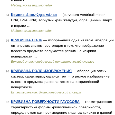
и влево …
Медицинская энциклопедия
Кривизна́ желу́дка ма́лая
— (curvatura ventriculi minor,
94
PNA, BNA, JNA) вогнутый край желудка, обращенный вверх
и вправо …
Медицинская энциклопедия
КРИВИЗНА ПОЛЯ
— изображения одна из геом. аберраций
95
оптических систем, состоящая в том, что изображение
плоского предмета получается резким на искривл.
поверхности …
Большой энциклопедический политехнический словарь
КРИВИЗНА ПОЛЯ ИЗОБРАЖЕНИЯ
— аберрация оптич.
96
систем, характеризующаяся тем, что резкое изображение
плоского предмета располагается на искривлённой
поверхности …
Естествознание. Энциклопедический словарь
КРИВИЗНА ПОВЕРХНОСТИ ГАУССОВА
— геометрическая
97
характеристика формы криволинейной поверхности,
определяемая как произведение главных кривизн в данной